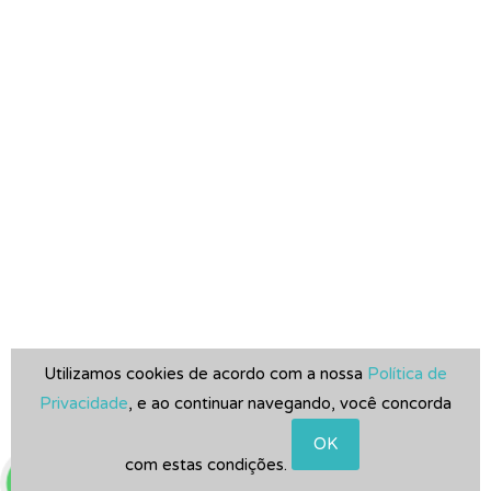
Contatos
Travessa Escobar 336 sala 106
Camaquã Porto Alegre
RS CEP: 91910-400
Fone:
51 985859229
E-Mail:
flavio@vivendasdosul.com.br
Creci:
22954j
Utilizamos cookies de acordo com a nossa
Política de
Privacidade
, e ao continuar navegando, você concorda
© 2018 Promerco. All Rights Reserved.
OK
com estas condições.