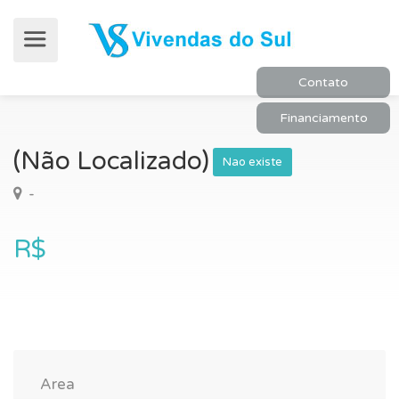
Contato
Financiamento
(Não Localizado)
Nao existe
-
R$
Area